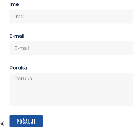
Ime
E-mail
Poruka
POŠALJI
a)